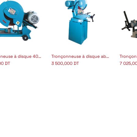
Tronçonneuse à disque 400 mm plateau tournant gradué
Tronçonneuse à disque abrasif 350 mm sur socle
outer au panier
Ajouter au panier
Aj
00
DT
3 500,000
DT
7 025,0