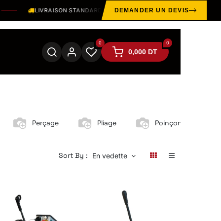
LIVRAISON STANDARD OFFERTE SUR LE GRAND TUNIS DÈS
300 TND
DEMANDER UN DEVIS
0
0
0,000
DT
Perçage
Pliage
Poinçonnage
Sort By :
En vedette