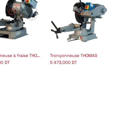
Tronçonneuse à fraise THOMAS
Tronçonneuse THOMAS
outer au panier
Ajouter au panier
00
DT
5 473,000
DT