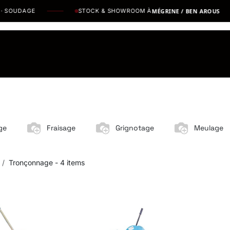
OUDAGE
STOCK & SHOWROOM À
MÉGRINE / BEN AROUS
os Marques
Catalogues PDF
Actualités
Recrutement
ge
Fraisage
Grignotage
Meulage
Tronçonnage
- 4 items