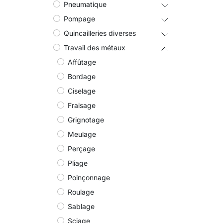
Pneumatique
Pompage
Quincailleries diverses
Travail des métaux
Affûtage
Bordage
Ciselage
Fraisage
Grignotage
Meulage
Perçage
Pliage
Poinçonnage
Roulage
Sablage
Sciage