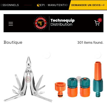
Se rendre au contenu
SIONNELS
EPI · MANUTENTION · OUTILLAGE · HYGIÈNE · S
DEMANDER UN DEVIS
0
Boutique
301 items found.