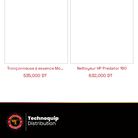
Tronçonneuse à essence Montana 516 GARLAND
Nettoyeur HP Predator 160
535,000
DT
632,000
DT