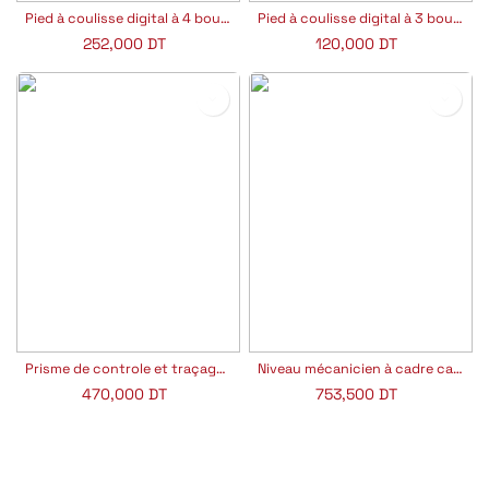
Pied à coulisse digital à 4 boutons KINEX
Pied à coulisse digital à 3 boutons KINEX
252,000
DT
120,000
DT
Prisme de controle et traçage 4 entailles
Niveau mécanicien à cadre carrée KINEX
470,000
DT
753,500
DT