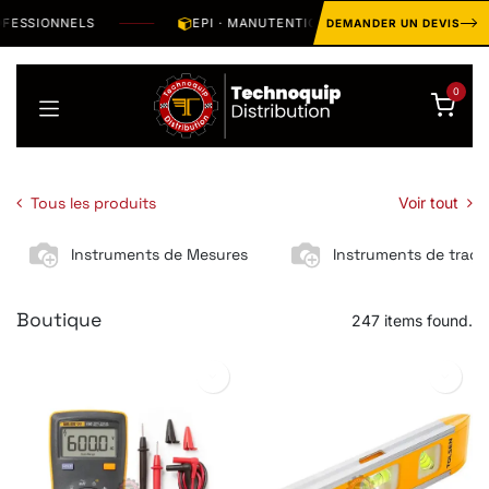
Se rendre au contenu
SSIONNELS
EPI · MANUTENTION · OUTILLAGE · HYGIÈNE · 
DEMANDER UN DEVIS
0
Tous les produits
Voir tout
Instruments de Mesures
Instruments de traç
Boutique
247 items found.