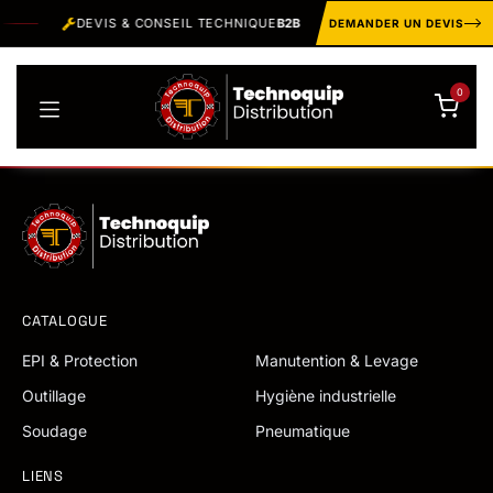
Se rendre au contenu
DEVIS & CONSEIL TECHNIQUE
B2B
HOTLINE
+216 3
DEMANDER UN DEVIS
0
CATALOGUE
EPI & Protection
Manutention & Levage
Outillage
Hygiène industrielle
Soudage
Pneumatique
LIENS