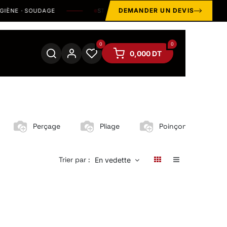
DEMANDER UN DEVIS
NE · SOUDAGE
STOCK & SHOWROOM À
MÉGRINE / BEN AROUS
0
0
0,000
DT
Perçage
Pliage
Poinçonnage
Trier par :
En vedette