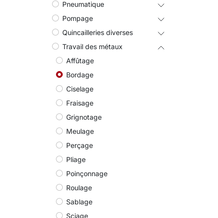
Pneumatique
Pompage
Quincailleries diverses
Travail des métaux
Affûtage
Bordage
Ciselage
Fraisage
Grignotage
Meulage
Perçage
Pliage
Poinçonnage
Roulage
Sablage
Sciage