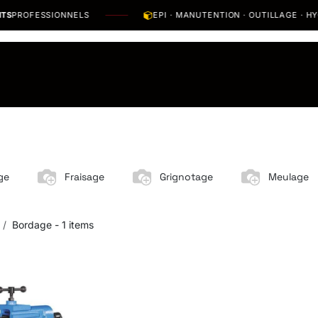
ROFESSIONNELS
EPI · MANUTENTION · OUTILLAGE · HYGIÈ
os Marques
Catalogues PDF
Actualités
Recrutement
ge
Fraisage
Grignotage
Meulage
Bordage
- 1 items