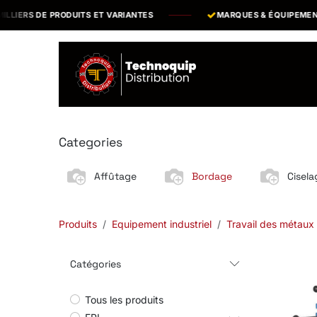
Se rendre au contenu
ERS DE PRODUITS ET VARIANTES
MARQUES & ÉQUIPEMENTS
P
Catalogue
N
Categories
Affûtage
Bordage
Cisela
Produits
Equipement industriel
Travail des métaux
Catégories
Tous les produits