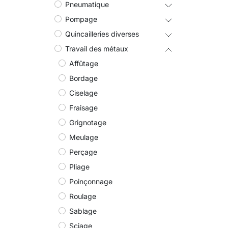
Pneumatique
Pompage
Quincailleries diverses
Travail des métaux
Affûtage
Bordage
Ciselage
Fraisage
Grignotage
Meulage
Perçage
Pliage
Poinçonnage
Roulage
Sablage
Sciage