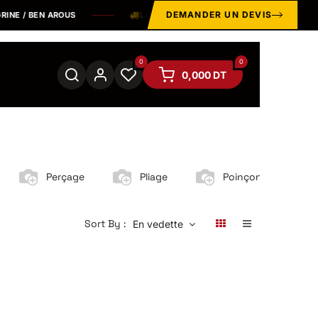
DEMANDER UN DEVIS
 / BEN AROUS
LIVRAISON STANDARD OFFERTE SUR LE GRAN
0
0
0,000
DT
Perçage
Pliage
Poinçonnage
Sort By :
En vedette