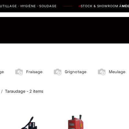
LAGE · HYGIÈNE · SOUDAGE
STOCK & SHOWROOM À
MÉGRINE
os Marques
Catalogues PDF
Actualités
Recrutement
ge
Fraisage
Grignotage
Meulage
Taraudage
- 2 items