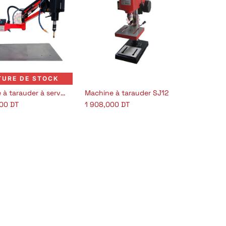
TURE DE STOCK
Machine à tarauder à servomoteure M3-16
Machine à tarauder SJ12
Ajouter au panier
00
DT
1 908,000
DT