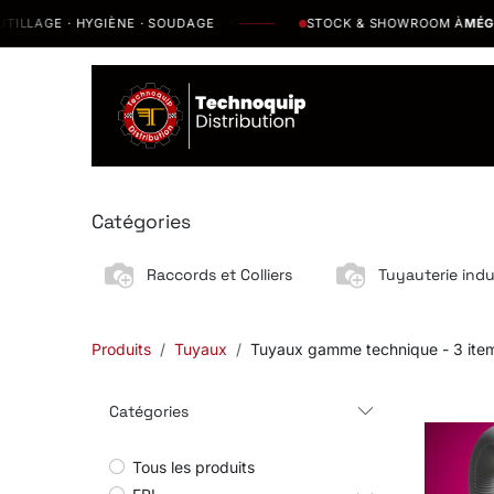
Se rendre au contenu
LLAGE · HYGIÈNE · SOUDAGE
STOCK & SHOWROOM À
MÉGRINE
Catalogue
N
Catégories
Raccords et Colliers
Tuyauterie indus
Produits
Tuyaux
Tuyaux gamme technique
- 3 ite
Catégories
Tous les produits