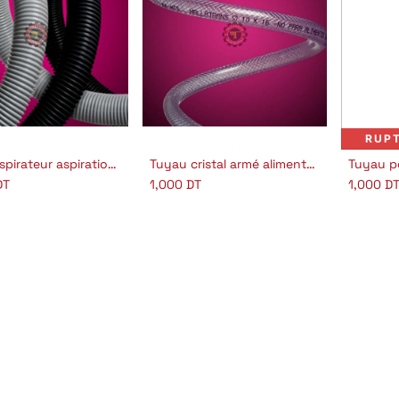
RUP
Tuyau aspirateur aspiration industrielle
Tuyau cristal armé alimentaire Mallatrans
Tuyau p
outer au panier
Ajouter au panier
DT
1,000
DT
1,000
D