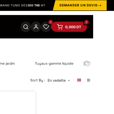
DEMANDER UN DEVIS
ND TUNIS DÈS
300 TND HT
DEVIS & CONSEIL TECHNIQUE
B2B
0
0
0,000
DT
e jardin
Tuyaux gamme liquide
Tuyaux gamm
Sort By :
En vedette