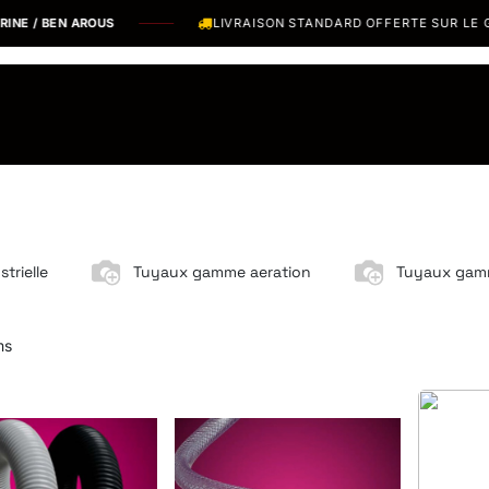
 / BEN AROUS
LIVRAISON STANDARD OFFERTE SUR LE GRA
os Marques
Catalogues PDF
Actualités
Recrutement
trielle
Tuyaux gamme aeration
Tuyaux gamm
ms