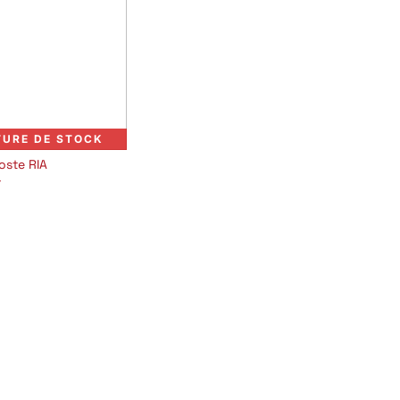
TURE DE STOCK
oste RIA
T