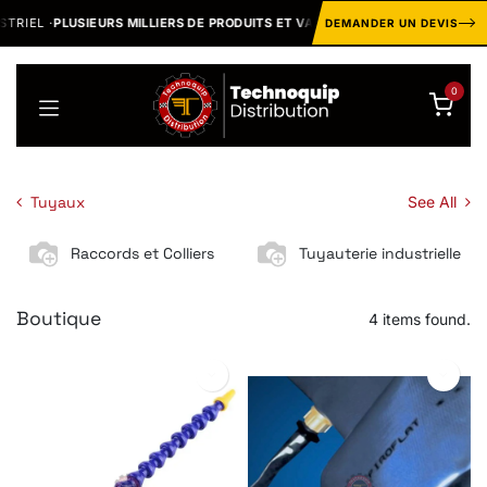
Se rendre au contenu
RIEL ·
PLUSIEURS MILLIERS DE PRODUITS ET VARIANTES
MARQ
DEMANDER UN DEVIS
0
Tuyaux
See All
Raccords et Colliers
Tuyauterie industrielle
Boutique
4 items found.