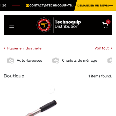
Se rendre au contenu
 20
CONTACT@TECHNOQUIP-TN.COM
CATALOG
DEMANDER UN DEVIS
0
Hygiène Industrielle
Voir tout
Auto-laveuses
Chariots de ménage
Boutique
1 items found.