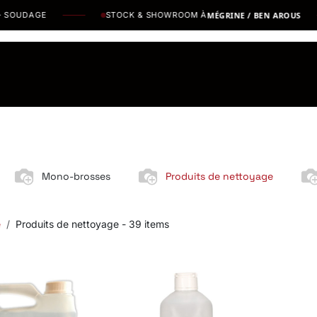
UDAGE
STOCK & SHOWROOM À
MÉGRINE / BEN AROUS
os Marques
Catalogues PDF
Actualités
Recrutement
Mono-brosses
Produits de nettoyage
e
Produits de nettoyage
- 39 items