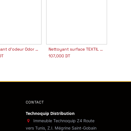
Neutralisant d'odeur Odor OFF NANO
Nettoyant surface TEXTIL PROT NANO
jouter au panier
Ajouter au panier
DT
107,000
DT
CONTACT
Technoquip Distribution
Immeuble Technoquip Z4 Route
vers Tunis, Z.I. Mégrine Saint-Gobain