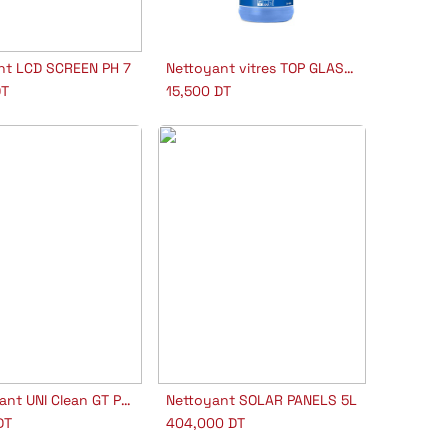
nt LCD SCREEN PH 7
Nettoyant vitres TOP GLASS PH 9
jouter au panier
Ajouter au panier
T
15,500
DT
Dégraissant UNI Clean GT PH 13
Nettoyant SOLAR PANELS 5L
jouter au panier
Ajouter au panier
DT
404,000
DT