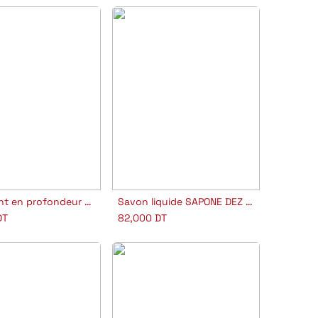
Nettoyant en profondeur Leder Clean
Savon liquide SAPONE DEZ EXTRA PH 5
jouter au panier
Ajouter au panier
DT
82,000
DT