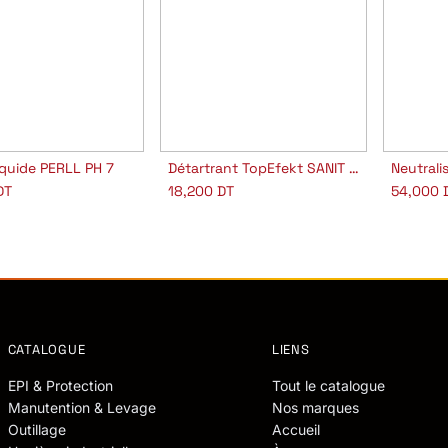
iquide PERLL PH 7
Détartrant TopEfekt SANIT NF PH 1
jouter au panier
Ajouter au panier
A
DT
18,200
DT
54,000
CATALOGUE
LIENS
EPI & Protection
Tout le catalogue
Manutention & Levage
Nos marques
Outillage
Accueil