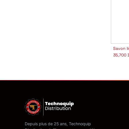
Savon l
A
35,700
Depuis plus de 25 ans, Technoquip