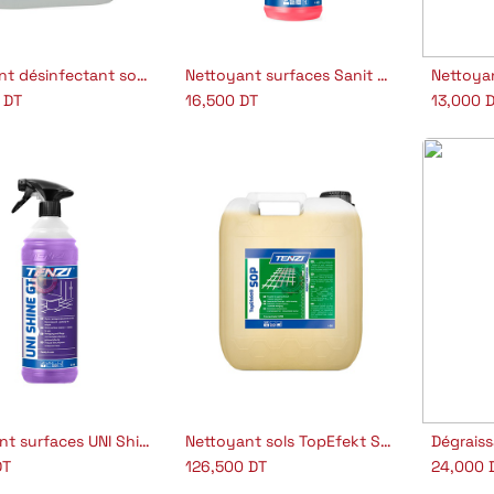
Détergent désinfectant sols et surface
Nettoyant surfaces Sanit Shine GT
Nettoya
jouter au panier
Ajouter au panier
A
DT
16,500
DT
13,000
D
Nettoyant surfaces UNI Shine GT PH 9
Nettoyant sols TopEfekt SOP PH 12
jouter au panier
Ajouter au panier
A
T
126,500
DT
24,000