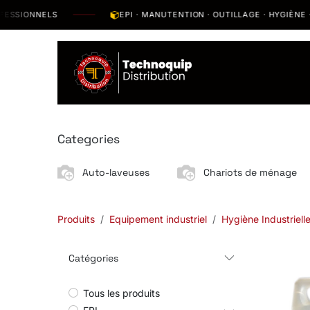
Se rendre au contenu
IONNELS
EPI · MANUTENTION · OUTILLAGE · HYGIÈNE · SO
Catalogue
N
Categories
Auto-laveuses
Chariots de ménage
Produits
Equipement industriel
Hygiène Industriell
Catégories
Tous les produits