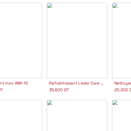
nt inox INW-10
Rafraîchissant Leder Care GT PH 8
jouter au panier
Ajouter au panier
A
T
35,600
DT
20,200