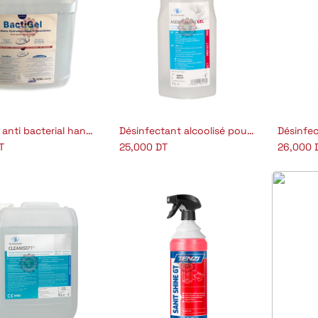
Bactigel anti bacterial handgel
Désinfectant alcoolisé pour les mains
jouter au panier
Ajouter au panier
A
T
25,000
DT
26,000