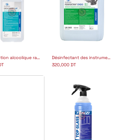
Désinfection alcoolique rapide
Désinfectant des instruments concentré 2%
jouter au panier
Ajouter au panier
DT
320,000
DT