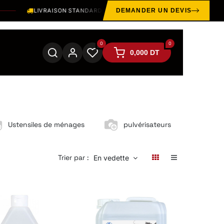
LIVRAISON STANDARD OFFERTE SUR LE GRAND TUNIS DÈS
300 TND 
DEMANDER UN DEVIS
0
0
0,000
DT
Ustensiles de ménages
pulvérisateurs
Trier par :
En vedette