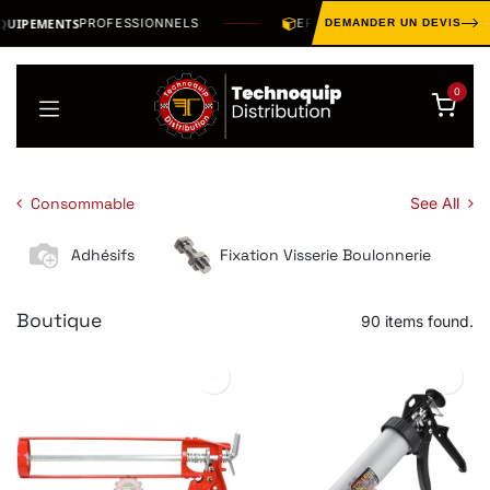
Se rendre au contenu
IPEMENTS
PROFESSIONNELS
EPI · MANUTENTION · OUTILLAG
DEMANDER UN DEVIS
0
Consommable
See All
Adhésifs
Fixation Visserie Boulonnerie
Boutique
90 items found.