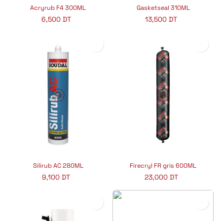
Acryrub F4 300ML
Gasketseal 310ML
6,500
DT
13,500
DT
Silirub AC 280ML
Firecryl FR gris 600ML
9,100
DT
23,000
DT