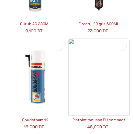
Silirub AC 280ML
Firecryl FR gris 600ML
9,100
DT
23,000
DT
Soudafoam 1K
Pistolet mousse PU compact
16,000
DT
48,000
DT