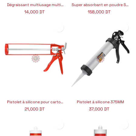
Dégraissant multiusage multiclean 1L
Super absorbant en poudre SNOW FAREN
14,000
DT
158,000
DT
Pistolet à silicone pour cartouches 310 ml 9''
Pistolet à silicone 375MM
21,000
DT
37,000
DT