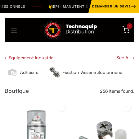
Se rendre au contenu
SIONNELS
EPI · MANUTENTION · OUTILLAGE · HYGIÈNE · 
DEMANDER UN DEVIS
0
Equipement industriel
See All
Adhésifs
Fixation Visserie Boulonnerie
Boutique
256 items found.