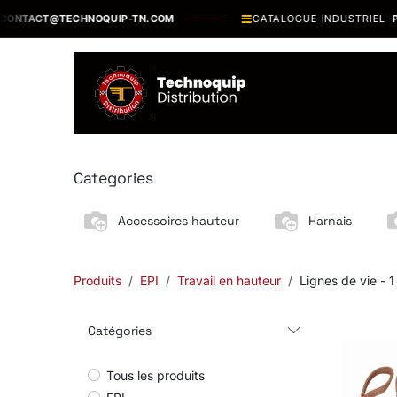
Se rendre au contenu
NTACT@TECHNOQUIP-TN.COM
CATALOGUE INDUSTRIEL ·
PLUS
Catalogue
N
Categories
Accessoires hauteur
Harnais
Produits
EPI
Travail en hauteur
Lignes de vie
- 1
Catégories
Tous les produits