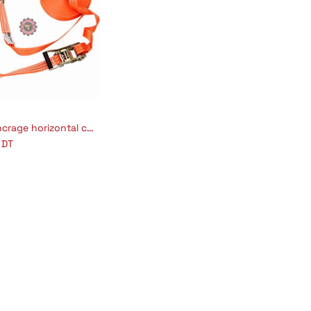
Ligne ancrage horizontal climax 30
jouter au panier
DT