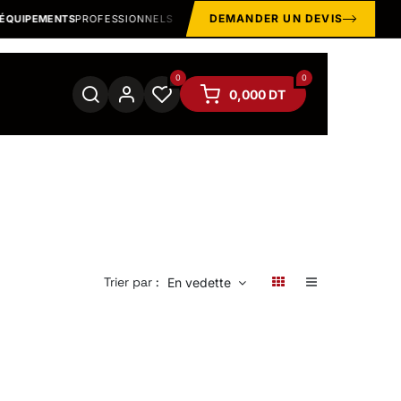
DEMANDER UN DEVIS
UIPEMENTS
PROFESSIONNELS
EPI · MANUTENTION · OUTILLA
0
0
0,000
DT
Trier par :
En vedette