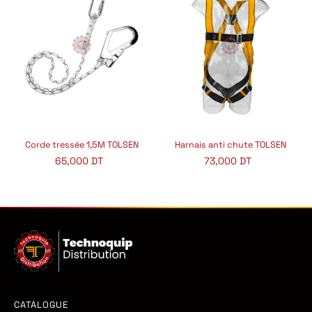
Corde tressée 1,5M TOLSEN
Harnais anti chute TOLSEN
65,000
DT
73,000
DT
CATALOGUE