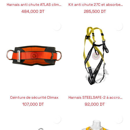
Harnais anti chute ATLAS climax
Kit anti chute 27C et absorbeur 35-A
484,000
DT
285,500
DT
Ceinture de sécurité Climax
Harnais STEELSAFE-2 à accrochage dorsal et frontal
107,000
DT
92,000
DT