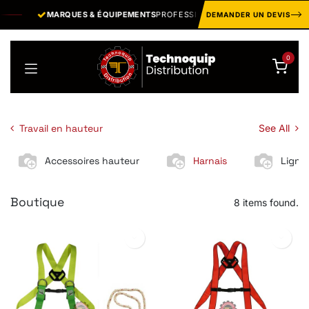
Se rendre au contenu
MARQUES & ÉQUIPEMENTS
PROFESSIONNELS
EPI ·
DEMANDER UN DEVIS
0
Travail en hauteur
See All
Accessoires hauteur
Harnais
Lignes
Boutique
8 items found.