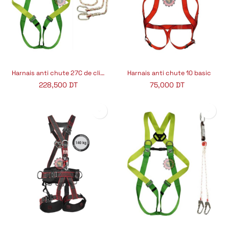
Harnais anti chute 27C de climax
Harnais anti chute 10 basic
228,500
DT
75,000
DT