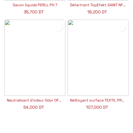
Savon liquide PERLL PH 7
Détartrant TopEfekt SANIT NF PH 1
35,700
DT
18,200
DT
Neutralisant d'odeur Odor OFF NANO
Nettoyant surface TEXTIL PROT NANO
54,000
DT
107,000
DT