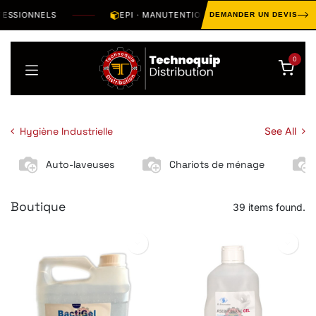
Se rendre au contenu
SIONNELS
EPI · MANUTENTION · OUTILLAGE · HYGIÈNE · 
DEMANDER UN DEVIS
0
Hygiène Industrielle
See All
Auto-laveuses
Chariots de ménage
Boutique
39 items found.