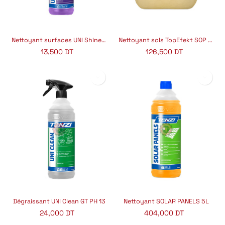
Nettoyant surfaces UNI Shine GT PH 9
Nettoyant sols TopEfekt SOP PH 12
13,500
DT
126,500
DT
Dégraissant UNI Clean GT PH 13
Nettoyant SOLAR PANELS 5L
24,000
DT
404,000
DT