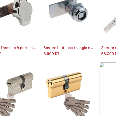
Serrure d’armoire & porte cadenas MS761
Serrure batteuse triangle n°7 MS707
outer au panier
Ajouter au panier
Aj
T
8,600
DT
68,000