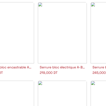
Serrure bloc encastrable AP R100 B5 S/C SCE
Serrure bloc électrique A-B 11631-70 CISA
outer au panier
Ajouter au panier
Aj
DT
219,000
DT
245,000