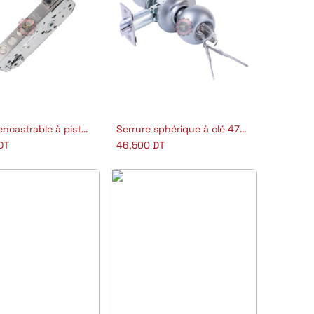
Serrure encastrable à piston R100 B5
Serrure sphérique à clé 4710/IM
outer au panier
Ajouter au panier
DT
46,500
DT