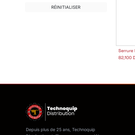
RÉINITIALISER
Aj
82,100
D
Depuis plus de 25 ans, Technoquip