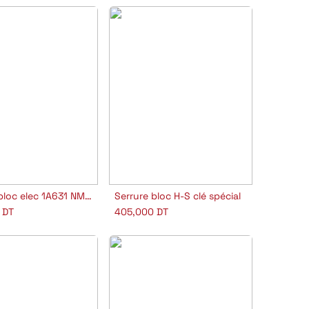
Serrure bloc elec 1A631 NM CISA
Serrure bloc H-S clé spécial
outer au panier
Ajouter au panier
DT
405,000
DT