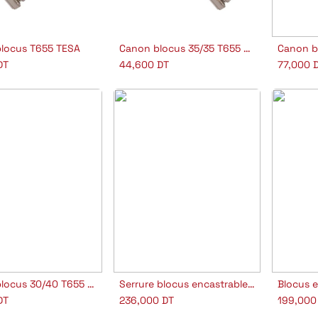
locus T655 TESA
Canon blocus 35/35 T655 5CLE L70 laiton
outer au panier
Ajouter au panier
Aj
DT
44,600
DT
77,000
D
Canon blocus 30/40 T655 N/S L70
Serrure blocus encastrable HS TLB35SCCE
outer au panier
Ajouter au panier
Aj
DT
236,000
DT
199,000