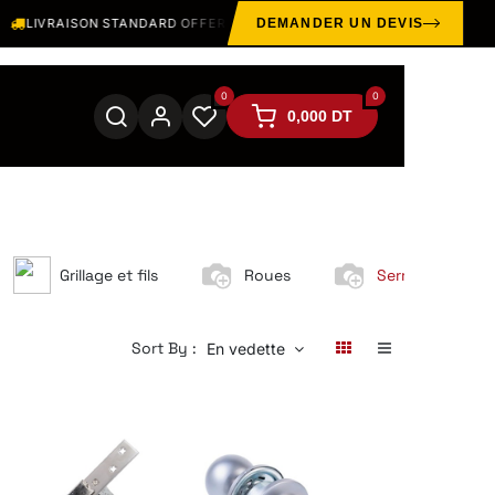
IVRAISON STANDARD OFFERTE SUR LE GRAND TUNIS DÈS
300 TND HT
DEMANDER UN DEVIS
0
0
0,000
DT
Grillage et fils
Roues
Serrurerie
Sort By :
En vedette