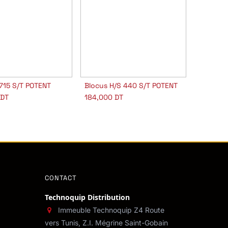
1715 S/T POTENT
Blocus H/S 440 S/T POTENT
outer au panier
Ajouter au panier
DT
184,000
DT
CONTACT
Technoquip Distribution
Immeuble Technoquip Z4 Route
vers Tunis, Z.I. Mégrine Saint-Gobain