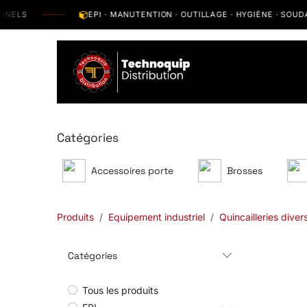
Se rendre au contenu
LS
EPI · MANUTENTION · OUTILLAGE · HYGIÈNE · SOUDAGE
Catalogue
N
Catégories
Accessoires porte
Brosses
Produits
Equipement industriel
Quincailleries diver
Catégories
Tous les produits