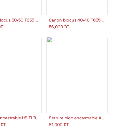
Canon blocus 50/50 T655 N/S L100
Canon blocus 40/40 T655 N/S L80
outer au panier
Ajouter au panier
T
56,000
DT
Blocus encastrable HS TLB35SCCE
Serrure bloc encastrable AP R100 B705 A/C SCAI
outer au panier
Ajouter au panier
DT
81,000
DT