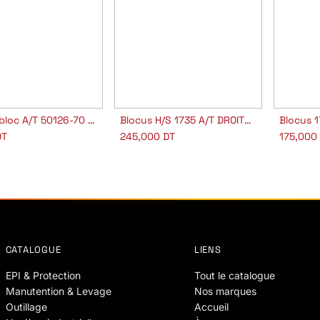
Serrure bloc A/T 50126-70 D CISA
Blocus H/S 1735 A/T DROITE POTENT
Blocus 
outer au panier
Ajouter au panier
Aj
T
245,000
DT
175,000
CATALOGUE
LIENS
EPI & Protection
Tout le catalogue
Manutention & Levage
Nos marques
Outillage
Accueil