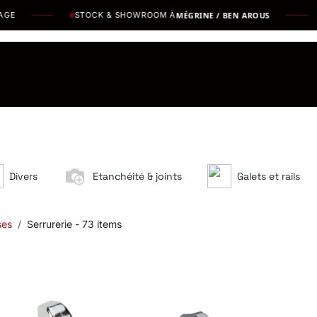
STOCK & SHOWROOM À
MÉGRINE / BEN AROUS
L
os Marques
Catalogues PDF
Actualités
Recrutement
Divers
Etanchéité & joints
Galets et rails
ses
Serrurerie
- 73 items