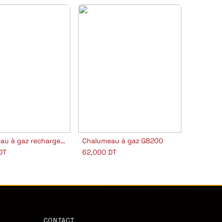
Chalumeau à gaz rechargeable
Chalumeau à gaz G8200
outer au panier
Ajouter au panier
DT
62,000
DT
CONTACT