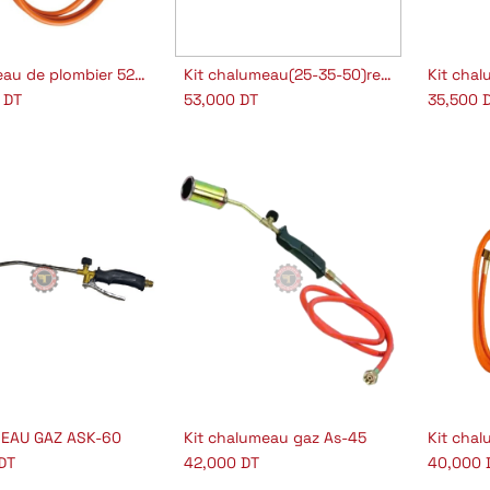
Chalumeau de plombier 5200 avec accessoires
Kit chalumeau(25-35-50)ref 1008K
Kit chal
outer au panier
Ajouter au panier
Aj
DT
53,000
DT
35,500
D
EAU GAZ ASK-60
Kit chalumeau gaz As-45
Kit cha
outer au panier
Ajouter au panier
Aj
DT
42,000
DT
40,000