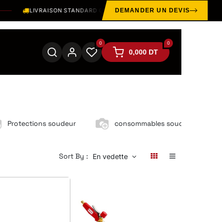
LIVRAISON STANDARD OFFERTE SUR LE GRAND TUNIS DÈS
300 TND 
DEMANDER UN DEVIS
0
0
0,000
DT
Protections soudeur
consommables soudage
Sort By :
En vedette