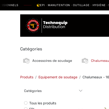
Se rendre au contenu
ONNELS
EPI · MANUTENTION · OUTILLAGE · HYGIÈNE · SO
Catalogue
N
Catégories
Accessoires de soudage
Chalumea
Produits
Equipement de soudage
Chalumeaux
- 16
Catégories
Tous les produits