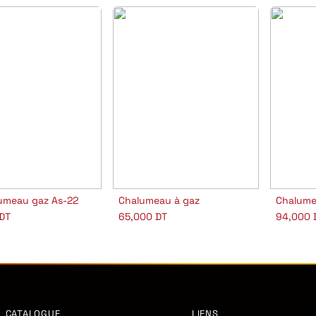
lumeau gaz As-22
Chalumeau à gaz
outer au panier
Ajouter au panier
Aj
DT
65,000
DT
94,000
CATALOGUE
LIENS