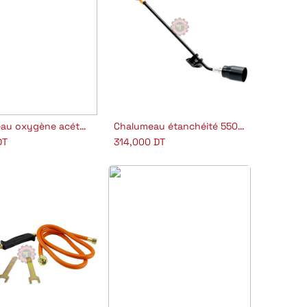
Chalumeau oxygène acétylène
Chalumeau étanchéité 5503 DN 60 mm Express
outer au panier
Ajouter au panier
DT
314,000
DT