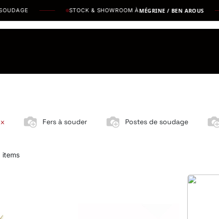
UDAGE
STOCK & SHOWROOM À
MÉGRINE / BEN AROUS
os Marques
Catalogues PDF
Actualités
Recrutement
ux
Fers à souder
Postes de soudage
 items