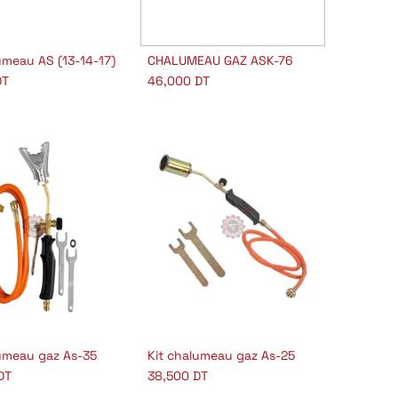
umeau AS (13-14-17)
CHALUMEAU GAZ ASK-76
outer au panier
Ajouter au panier
T
46,000
DT
lumeau gaz As-35
Kit chalumeau gaz As-25
outer au panier
Ajouter au panier
DT
38,500
DT