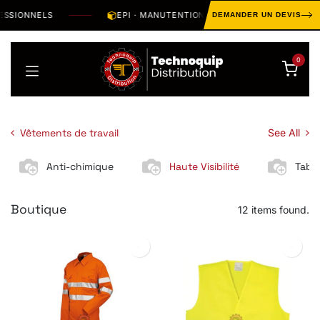
Se rendre au contenu
IONNELS
EPI · MANUTENTION · OUTILLAGE · HYGIÈNE · S
DEMANDER UN DEVIS
0
Vêtements de travail
See All
Anti-chimique
Haute Visibilité
Tabli
Boutique
12 items found.