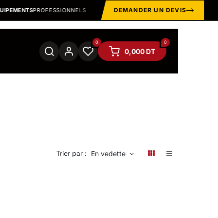
DEMANDER UN DEVIS
EMENTS
PROFESSIONNELS
EPI · MANUTENTION · OUTILLAGE
0
0
0,000
DT
Trier par :
En vedette