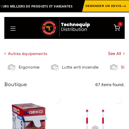
Se rendre au contenu
RS MILLIERS DE PRODUITS ET VARIANTES
MARQUES & ÉQUIPEM
DEMANDER UN DEVIS
0
Autres équipements
See All
Ergonomie
Lutte anti incendie
Sign
Boutique
67 items found.