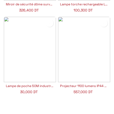
Miroir de sécurité dôme surveillance 1/2
Lampe torche rechargeable LED 15W
326,400
DT
100,300
DT
Lampe de poche 50M industriel
Projecteur 1100 lumens IP44 à base magnétique
30,000
DT
557,000
DT