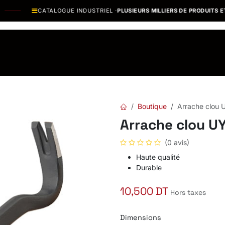
CATALOGUE INDUSTRIEL ·
PLUSIEURS MILLIERS DE PRODUITS ET 
os Marques
Catalogues PDF
Actualités
Recrutement
Boutique
Arrache clou
Arrache clou 
(0 avis)
Haute qualité
Durable
10,500
DT
Hors taxes
Dimensions