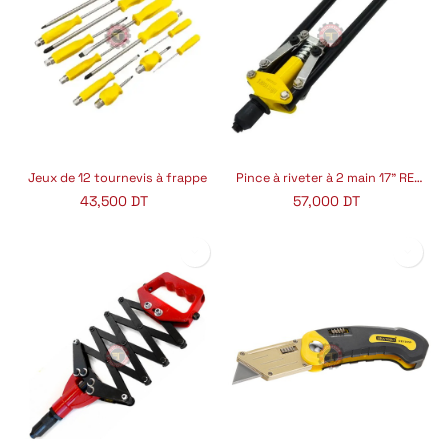
Jeux de 12 tournevis à frappe
Pince à riveter à 2 main 17" REA004
43,500
DT
57,000
DT