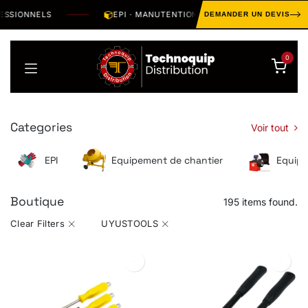
Se rendre au contenu
IONNELS
EPI · MANUTENTION · OUTILLAGE · HYGIÈNE · S
DEMANDER UN DEVIS
0
Categories
Voir tout
EPI
Equipement de chantier
Equipe
Boutique
195 items found.
Clear Filters
UYUSTOOLS