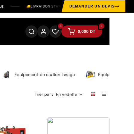
LIVRAISON STANDARD OFFERTE SUR LE GRAND TUNIS DÈS
3
DEMANDER UN DEVIS
0
0
0,000
DT
Equipement de station lavage
Equipement indust
Trier par :
En vedette