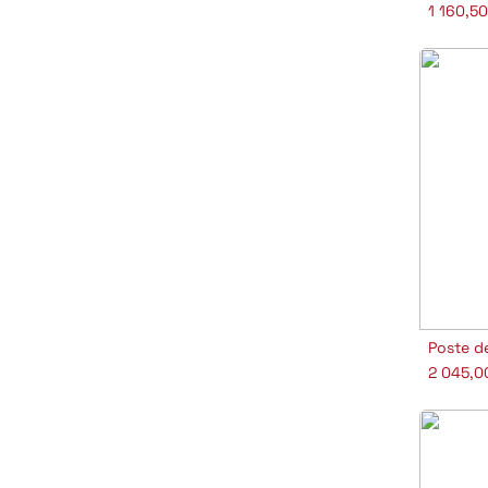
1 160,5
Poste d
A
2 045,0