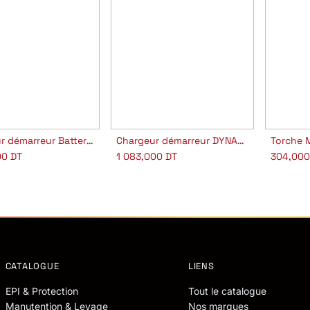
Chargeur démarreur Batterie DYNAMIC
Chargeur démarreur DYNAMIC
Torche 
jouter au panier
Ajouter au panier
A
00
DT
1 083,000
DT
304,00
CATALOGUE
LIENS
EPI & Protection
Tout le catalogue
Manutention & Levage
Nos marques