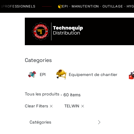
Se rendre au contenu
OFESSIONNELS
EPI · MANUTENTION · OUTILLAGE · HYGIÈN
Catalogue
N
Categories
EPI
Equipement de chantier
Tous les produits
- 60 items
Clear Filters
TELWIN
Catégories