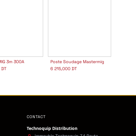
MIG 3m 300A
Poste Soudage Mastermig
jouter au panier
Ajouter au panier
0
DT
6 215,000
DT
CONTACT
Technoquip Distribution
Immeuble Technoquip Z4 Route