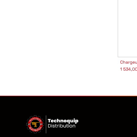
A
1 534,0