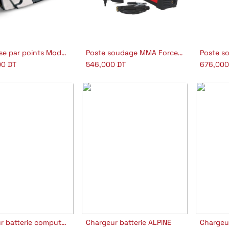
Soudeuse par points Modular 230
Poste soudage MMA Force 145
jouter au panier
Ajouter au panier
A
00
DT
546,000
DT
676,00
Chargeur batterie computer 48:2
Chargeur batterie ALPINE
Chargeur
jouter au panier
Ajouter au panier
A