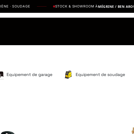
E · SOUDAGE
STOCK & SHOWROOM À
MÉGRINE / BEN AROUS
os Marques
Catalogues PDF
Actualités
Recrutement
Equipement de garage
Equipement de soudage