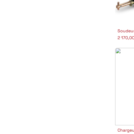
A
2 170,0
A