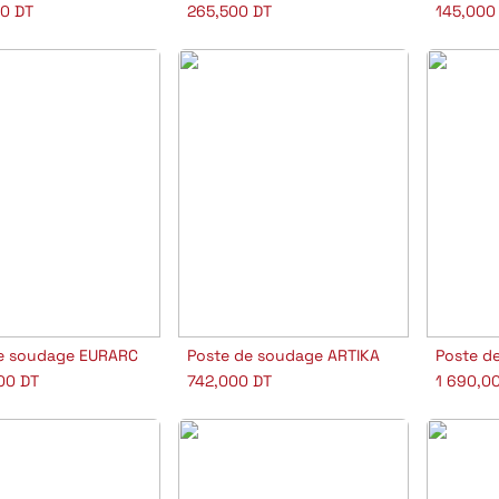
00
DT
265,500
DT
145,000
e soudage EURARC
Poste de soudage ARTIKA
jouter au panier
Ajouter au panier
A
00
DT
742,000
DT
1 690,0