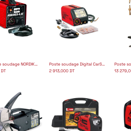
Poste de soudage NORDIKA ARC
Poste soudage Digital CarSpotter 5500
Ajouter au panier
A
DT
2 913,000
DT
13 279,