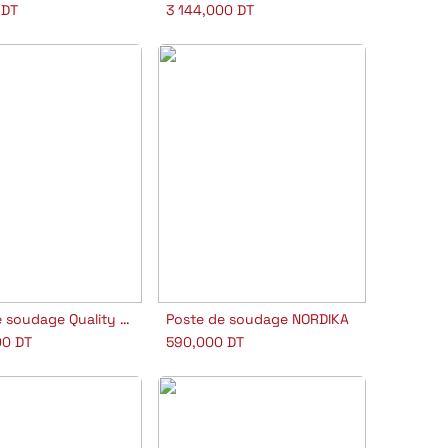
DT
3 144,000
DT
Poste de soudage Quality 280 AC/DC
Poste de soudage NORDIKA
jouter au panier
Ajouter au panier
00
DT
590,000
DT