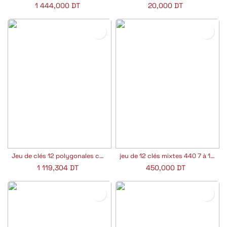
1 444,000
DT
20,000
DT
Jeu de clés 12 polygonales contrecoudes de 6x7 à 30x32mm en boîte Facom 55A.JE12
jeu de 12 clés mixtes 440 7 à 19mm sur étui jp facom 440.JP12APB
1 119,304
DT
450,000
DT