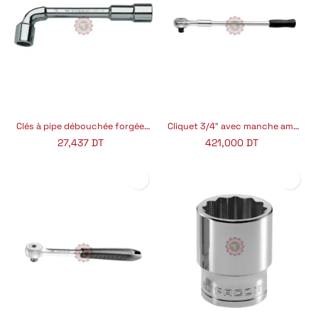
Clés à pipe débouchée forgée 6 pans x 6 pans FACOM
Cliquet 3/4″ avec manche amovible FACOM
27,437
DT
421,000
DT