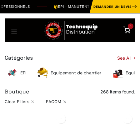
Se rendre au contenu
ESSIONNELS
EPI · MANUTENTION · OUTILLAGE · HYGIÈNE 
DEMANDER UN DEVIS
0
Catégories
See All
EPI
Equipement de chantier
Equipe
Boutique
268 items found.
Clear Filters
FACOM