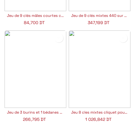
Jeu de 9 clés mâles courtes coudées 6 pans en étui Facom 82H.JP9A
Jeu de 9 clés mixtes 440 sur étui Facom 440.JP9PB
84,700
DT
347,199
DT
Jeu de 3 burins et 1 bédanes Facom 263GPB
Jeu 8 cles mixtes cliquet pouces 467.jpu8 Facom
266,795
DT
1 026,842
DT