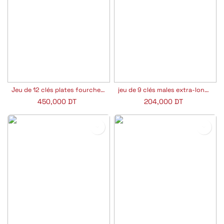
Jeu de 12 clés plates fourche 44.JE12
jeu de 9 clés males extra-longues 6 pans facom 83S.JP9ALPF
450,000
DT
204,000
DT