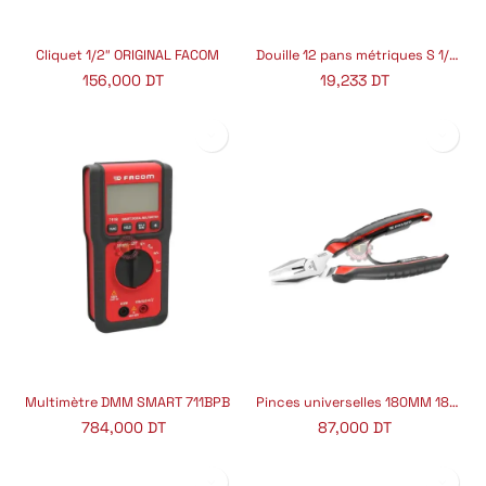
Cliquet 1/2″ ORIGINAL FACOM
Douille 12 pans métriques S 1/2" 18MM S.18 FACOM
156,000
DT
19,233
DT
Multimètre DMM SMART 711BPB
Pinces universelles 180MM 187A.20CPE FACOM
784,000
DT
87,000
DT