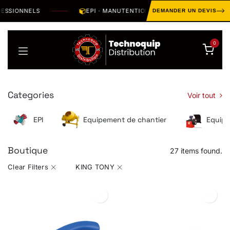
Se rendre au contenu
SIONNELS
EPI · MANUTENTION · OUTILLAGE · HYGIÈNE · 
DEMANDER UN DEVIS
0
Categories
Voir tout
EPI
Equipement de chantier
Equipe
Boutique
27 items found.
Clear Filters
KING TONY