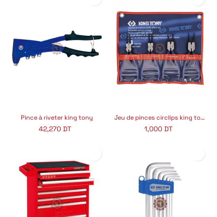
Pince à riveter king tony
Jeu de pinces circlips king tony
42,270
DT
1,000
DT