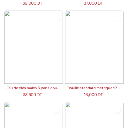
36,000
DT
37,000
DT
Jeu de clés mâles 6 pans courtes métriques en étui 9 pièces
Douille standard métrique 12 pans 3/4"
33,500
DT
16,000
DT