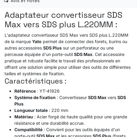
Avis et notes
Adaptateur convertisseur SDS
Max vers SDS plus L.220MM :
L'adaptateur convertisseur SDS Max vers SDS plus L.220MM
de la marque
Yato
permet de connecter des forets, burins ou
autres accessoires
SDS Plus
sur un perforateur ou une
perceuse équipée d'un porte-outil
SDS Max
. Cet accessoire
pratique et robuste facilite le travail des professionnels en
offrant une solution simple pour utiliser des outils de différentes
tailles et systèmes de fixation.
Caractéristiques :
Référence
: YT-41926
Système de fixation
: Convertisseur
SDS Max
vers
SDS
Plus
Longueur totale
: 220 mm
Matériau
: Acier forgé de haute qualité pour une grande
résistance et une durabilité accrue.
Compatibilité
: Convient pour les outils équipés d'un
porte-outil
SDS Max
et les accessoires
SDS Plus
(forets,