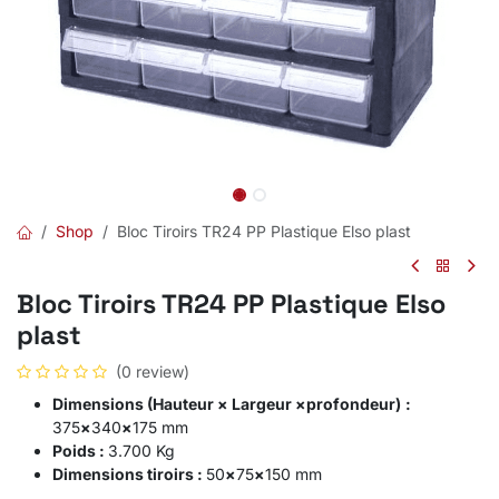
Shop
Bloc Tiroirs TR24 PP Plastique Elso plast
Bloc Tiroirs TR24 PP Plastique Elso
plast
(0 review)
Dimensions (Hauteur × Largeur ×profondeur)
:
375
×
340
×
175 mm
Poids :
3.700 Kg
Dimensions tiroirs :
50
×
75
×
150 mm