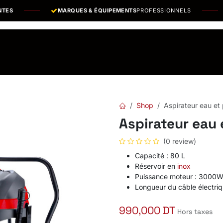
S
MARQUES & ÉQUIPEMENTS
PROFESSIONNELS
os Marques
Catalogues PDF
Actualités
Recrutement
Shop
Aspirateur eau et
Aspirateur eau
(0 review)
Capacité : 80 L
Réservoir en
inox
Puissance moteur : 3000W
Longueur du câble électriq
990,000
DT
Hors taxes