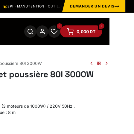
DEMANDER UN DEVIS
EPI · MANUTENTION · OUTILLAGE · HYGIÈNE · SOUDAGE
ST
0
0
0,000
DT
 poussière 80l 3000W
 et poussière 80l 3000W
 (3 moteurs de 1000W) / 220V 50Hz .
ue : 8 m