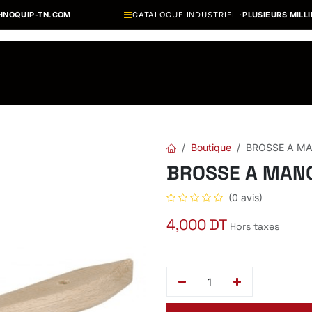
UIP-TN.COM
CATALOGUE INDUSTRIEL ·
PLUSIEURS MILLIERS
os Marques
Catalogues PDF
Actualités
Recrutement
Boutique
BROSSE A MA
BROSSE A MANC
(0 avis)
4,000
DT
Hors taxes