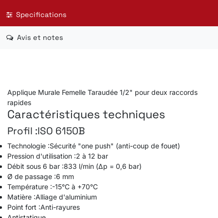
Specifications
Avis et notes
Applique Murale Femelle
Taraudée
Applique Murale Femelle Taraudée 1/2" pour deux raccords
rapides
Caractéristiques techniques
Profil :
ISO 6150B
Technologie :
Sécurité "one push" (anti-coup de fouet)
Pression d'utilisation :
2 à 12 bar
Débit sous 6 bar :
833 l/min (Δp = 0,6 bar)
Ø de passage :
6 mm
Température :
-15°C à +70°C
Matière :
Alliage d'aluminium
Point fort :
Anti-rayures
Antistatique