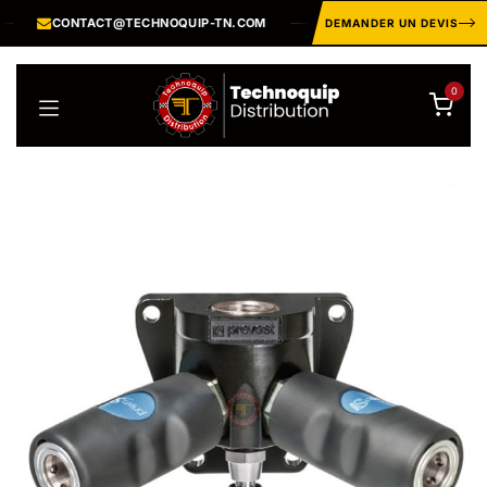
Se rendre au contenu
CONTACT@TECHNOQUIP-TN.COM
CATALOGUE INDUSTR
DEMANDER UN DEVIS
0