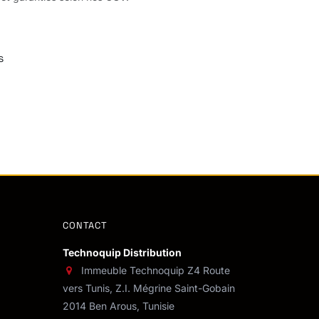
s
CONTACT
Technoquip Distribution
Immeuble Technoquip Z4 Route
vers Tunis, Z.I. Mégrine Saint-Gobain
2014 Ben Arous, Tunisie