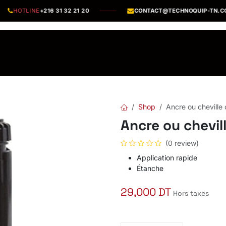
HOTLINE
+216 31 32 21 20
CONTACT@TECHNOQUIP-TN.COM
os Marques
Catalogues PDF
Actualités
Recrutement
Shop
Ancre ou cheville
Ancre ou chevil
(0 review)
Application rapide
Étanche
29,000
DT
Hors taxes