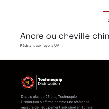
Ancre ou cheville chi
Résistant aux rayons UV
Depuis plus de 25 ans, Technoquip
Distribution s'affirme comme une référence
majeure de l'équipement industriel en Tunisie,