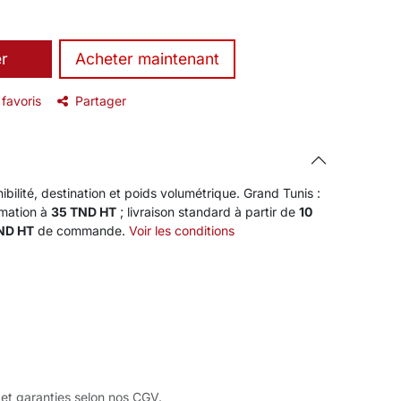
er
​Acheter maintenant
 favoris
Partager
ibilité, destination et poids volumétrique. Grand Tunis :
rmation à
35 TND HT
; livraison standard à partir de
10
TND HT
de commande.
Voir les conditions
 et garanties selon nos CGV.