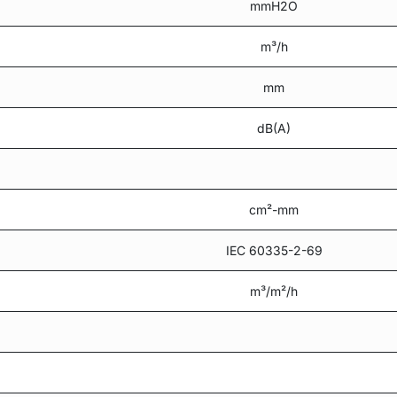
mmH2O
m³/h
mm
dB(A)
cm²-mm
IEC 60335-2-69
m³/m²/h