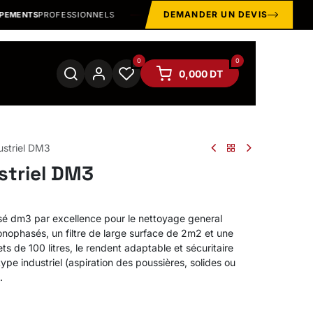
DEMANDER UN DEVIS
ENTS
PROFESSIONNELS
EPI · MANUTENTION · OUTILLAGE · 
0
0
0,000
DT
ustriel DM3
striel DM3
asé dm3 par excellence pour le nettoyage general
nophasés, un filtre de large surface de 2m2 et une
s de 100 litres, le rendent adaptable et sécuritaire
type industriel (aspiration des poussières, solides ou
.