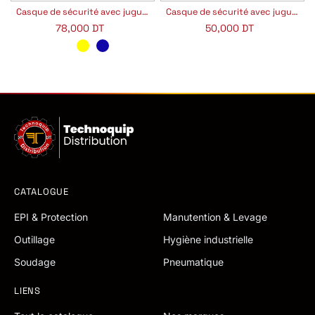
Casque de sécurité avec jugulaire
Casque de sécurité avec jugulaire
78,000
DT
50,000
DT
CATALOGUE
EPI & Protection
Manutention & Levage
Outillage
Hygiène industrielle
Soudage
Pneumatique
LIENS