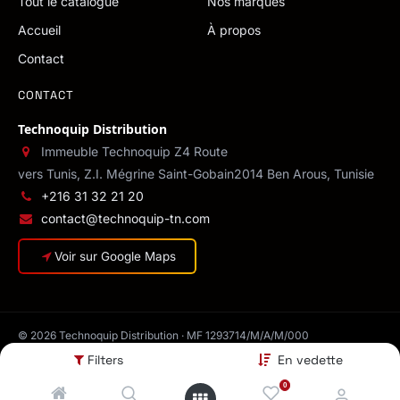
Tout le catalogue
Nos marques
Accueil
À propos
Contact
CONTACT
Technoquip Distribution
Immeuble Technoquip Z4 Route
vers Tunis, Z.I. Mégrine Saint-Gobain
2014 Ben Arous, Tunisie
+216 31 32 21 20
contact@technoquip-tn.com
Voir sur Google Maps
© 2026 Technoquip Distribution · MF 1293714/M/A/M/000
Confidentialité
·
CGV
·
Conditions de livraison
·
Mentions légales
Filters
En vedette
0