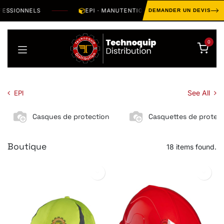
Se rendre au contenu
SIONNELS
EPI · MANUTENTION · OUTILLAGE · HYGIÈNE · 
DEMANDER UN DEVIS
0
EPI
See All
Casques de protection
Casquettes de protec
Boutique
18 items found.