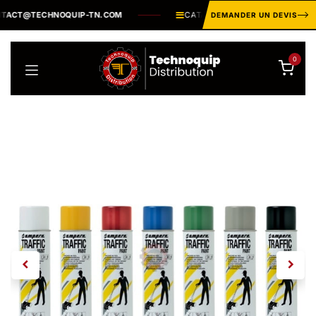
Se rendre au contenu
CT@TECHNOQUIP-TN.COM
CATALOGUE INDUSTRIEL ·
PLUSIE
DEMANDER UN DEVIS
0