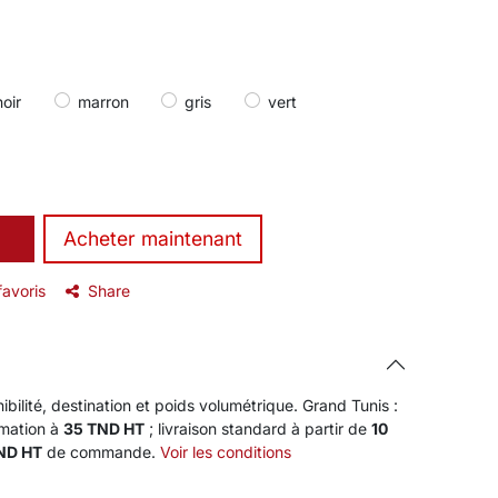
noir
marron
gris
vert
​Acheter maintenant
favoris
Share
ibilité, destination et poids volumétrique. Grand Tunis :
rmation à
35 TND HT
; livraison standard à partir de
10
TND HT
de commande.
Voir les conditions