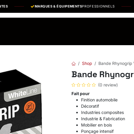
MARQUES & ÉQUIPEMENTS
PROFESSIONNELS
os Marques
Catalogues PDF
Actualités
Recrutement
Shop
Bande Rhynogrip 
Bande Rhynogri
(0 review)
Fait pour
Finition automobile
Décoratif
Industries composites
Industrie & Fabrication
Mobilier en bois
Ponçage intensif