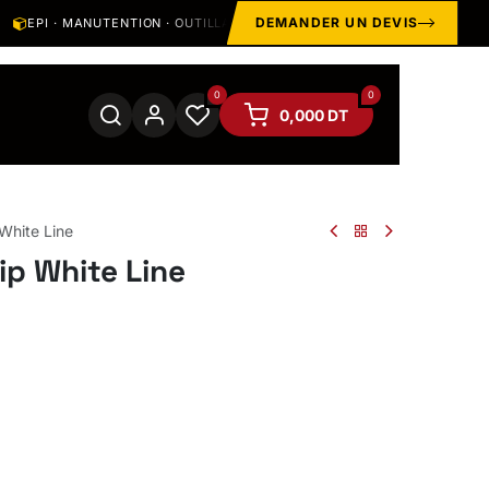
DEMANDER UN DEVIS
EPI · MANUTENTION · OUTILLAGE · HYGIÈNE · SOUDAGE
STO
0
0
0,000
DT
White Line
p White Line