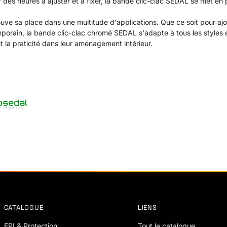
 des heures à ajuster et à fixer, la bande clic-clac SEDAL se met en 
ve sa place dans une multitude d'applications. Que ce soit pour ajo
orain, la bande clic-clac chromé SEDAL s'adapte à tous les styles et 
t la praticité dans leur aménagement intérieur.
CATALOGUE
LIENS
EPI & Protection
Tout le catalogue