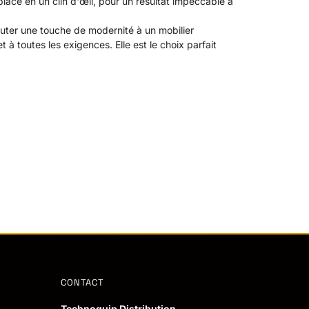
place en un clin d'œil, pour un résultat impeccable à
uter une touche de modernité à un mobilier
à toutes les exigences. Elle est le choix parfait
CONTACT
Technoquip Distribution