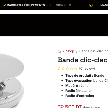
MARQUES & ÉQUIPEMENTS
PROFESSIONNELS
EPI · MANUTE
os Marques
Catalogues PDF
Actualités
Recrutement
Shop
Bande clic-clac 
Bande clic-cla
(0 review)
Type de produit :
Bonde
Type évacuation
bonde Cli
Matière :
Laiton
Facile à installer
Facile d'entretien
32,500
DT
Hors taxes