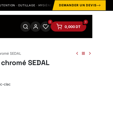
DEMANDER UN DEVIS
NTION · OUTILLAGE · HYGIÈNE · SOUDAGE
STOCK & SHOWRO
0
0
0,000
DT
chromé SEDAL
c chromé SEDAL
c-clac