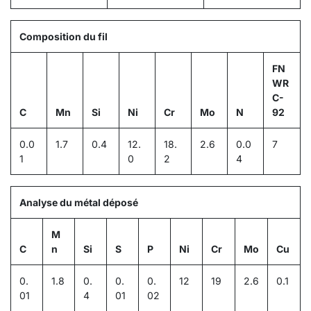
Composition du fil
FN
WR
C-
C
Mn
Si
Ni
Cr
Mo
N
92
0.0
1.7
0.4
12.
18.
2.6
0.0
7
1
0
2
4
Analyse du métal déposé
M
C
n
Si
S
P
Ni
Cr
Mo
Cu
0.
1.8
0.
0.
0.
12
19
2.6
0.1
01
4
01
02