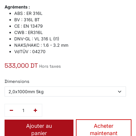
Agréments :
ABS : ER 316L
BV : 316L BT
CE : EN 13479
CWB : ER316L
DNV-GL : VL 316 L (I1)
NAKS/HAKC : 1.6 - 3.2 mm
VdTÜV : 04270
533,000
DT
Hors taxes
Dimensions
Ajouter au
​Acheter
panier
maintenant