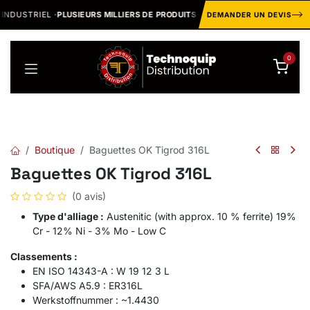
Se rendre au contenu
DUSTRIEL ·
PLUSIEURS MILLIERS DE PRODUITS ET VARIANTES
DEMANDER UN DEVIS
0
Boutique
Baguettes OK Tigrod 316L
Baguettes OK Tigrod 316L
(0 avis)
Type d'alliage :
Austenitic (with approx. 10 % ferrite) 19%
Cr - 12% Ni - 3% Mo - Low C
Classements :
EN ISO 14343-A : W 19 12 3 L
SFA/AWS A5.9 : ER316L
Werkstoffnummer : ~1.4430