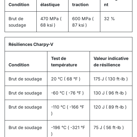
Condition
élastique
traction
nt
Brut de
470 MPa (
600 MPa (
32 %
soudage
68 ksi )
87 ksi )
Résiliences Charpy-V
Test de
Valeur indicative
Condition
température
de résilience
Brut de soudage
20 °C ( 68 °F )
175 J ( 130 ft-lb )
Brut de soudage
-60 °C ( -76 °F )
130 J ( 96 ft-lb )
Brut de soudage
-110 °C ( -166 °F
120 J ( 89 ft-lb )
)
Brut de soudage
-196 °C ( -321 °F
75 J ( 56 ft-lb )
)