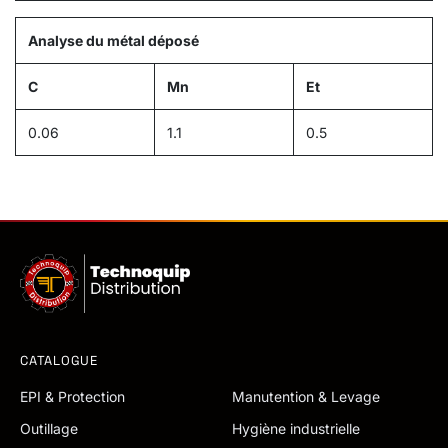
Analyse du métal déposé
C
Mn
Et
0.06
1.1
0.5
CATALOGUE
EPI & Protection
Manutention & Levage
Outillage
Hygiène industrielle