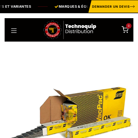
Se rendre au contenu
 ET VARIANTES
MARQUES & ÉQUIPEMENTS
PROFESSIONNELS
DEMANDER UN DEVIS
0