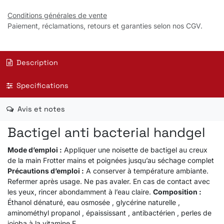
Conditions générales de vente
Paiement, réclamations, retours et garanties selon nos CGV.
Description
Specifications
Avis et notes
Bactigel anti bacterial handgel
Mode d’emploi :
Appliquer une noisette de bactigel au creux
de la main Frotter mains et poignées jusqu’au séchage complet
Précautions d’emploi :
A conserver à température ambiante.
Refermer après usage. Ne pas avaler. En cas de contact avec
les yeux, rincer abondamment à l’eau claire.
Composition :
Éthanol dénaturé, eau osmosée , glycérine naturelle ,
aminométhyl propanol , épaississant , antibactérien , perles de
jojoba à la vitamine E .