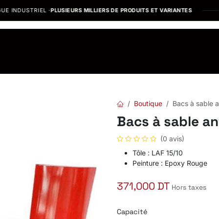
INDUSTRIEL ·
PLUSIEURS MILLIERS DE PRODUITS ET VARIANTES
os Marques
Catalogues PDF
Actualités
Recrutement
Boutique
Bacs à sable a
Bacs à sable an
(0 avis)
Tôle : LAF 15/10
Peinture : Epoxy Rouge
371,000
DT
Hors taxes
Capacité