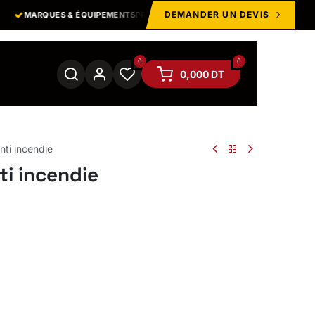
DEMANDER UN DEVIS
MARQUES & ÉQUIPEMENTS
PROFESSIONNELS
EPI · MANUT
0
0
0,000
DT
nti incendie
ti incendie