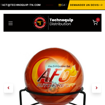
Se rendre au contenu
ACT@TECHNOQUIP-TN.COM
CATALOGUE INDUSTRIEL ·
PLUSIE
DEMANDER UN DEVIS
0