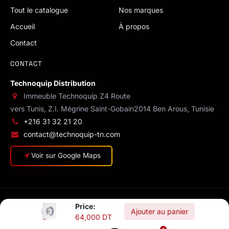
Tout le catalogue
Nos marques
Accueil
À propos
Contact
CONTACT
Technoquip Distribution
Immeuble Technoquip Z4 Route
vers Tunis, Z.I. Mégrine Saint-Gobain
2014 Ben Arous, Tunisie
+216 31 32 21 20
contact@technoquip-tn.com
Voir sur Google Maps
© 2026 Technoquip Distribution · MF 1293714/M/A/M/000
Price:
Confidentialité
·
CGV
·
Conditions de livraison
·
Mentions légales
Ajouter au panier
64,000
DT