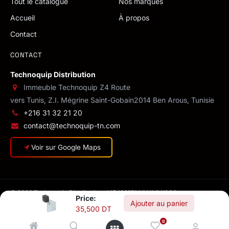
Tout le catalogue
Nos marques
Accueil
À propos
Contact
CONTACT
Technoquip Distribution
Immeuble Technoquip Z4 Route
vers Tunis, Z.I. Mégrine Saint-Gobain
2014 Ben Arous, Tunisie
+216 31 32 21 20
contact@technoquip-tn.com
Voir sur Google Maps
© 2026 Technoquip Distribution · MF 1293714/M/A/M/000
Price:
Confidentialité
·
CGV
·
Conditions de livraison
·
Mentions légales
Ajouter au panier
35,500
DT
0