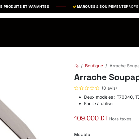
PRODUITS ET VARIANTES
MARQUES & ÉQUIPEMENTS
PROFESSI
os Marques
Catalogues PDF
Actualités
Recrutement
Boutique
Arrache Soup
Arrache Soupa
(0 avis)
Deux modèles : T70040, 
Facile à utiliser
109,000
DT
Hors taxes
Modèle