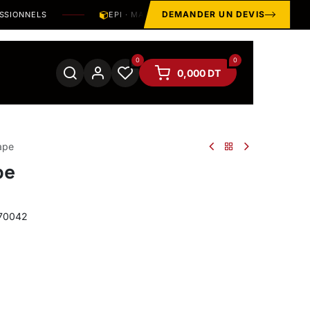
DEMANDER UN DEVIS
ONNELS
EPI · MANUTENTION · OUTILLAGE · HYGIÈNE · SO
0
0
0,000
DT
ape
pe
T70042