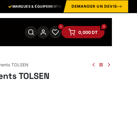
DEMANDER UN DEVIS
MARQUES & ÉQUIPEMENTS
PROFESSIONNELS
EPI · MANU
0
0
0,000
DT
ements TOLSEN
ents TOLSEN