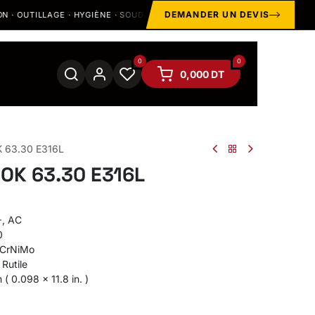
DEMANDER UN DEVIS
TILLAGE · HYGIÈNE · SOUDAGE
STOCK & SHOWROOM À
MÉGRI
0
0
0,000
DT
K 63.30 E316L
 OK 63.30 E316L
, AC
0
 CrNiMo
Rutile
 0.098 x 11.8 in. )