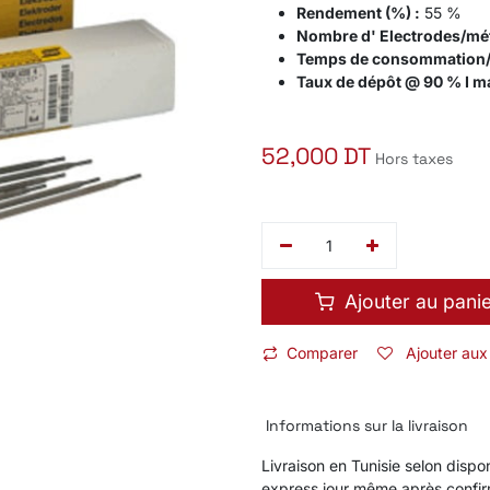
Rendement (%) :
55 %
Nombre d' Electrodes/mét
Temps de consommation/e
Taux de dépôt @ 90 % I ma
52,000
DT
Hors taxes
Ajouter au pani
Comparer
Ajouter aux
Informations sur la livraison
Livraison en Tunisie selon dispon
express jour même après confi