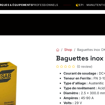
 ÉQUIPEMENTS
PROFESSIONNELS
EPI · MANUTENTION · OU
os Marques
Catalogues PDF
Actualités
Recrutement
Shop
Baguettes inox O
Baguettes inox
(0 review)
Courant de soudage :
DC+
Teneur en Ferrite :
FN 3-1
Type d'alliage :
Austenitic
Type de revêtement :
Acid 
Diamètre :
2.5 x 300.0 mm (
Ampères :
45-90 A
Volts :
29 V