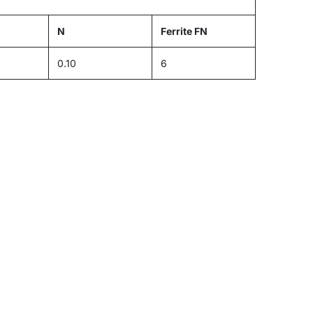
N
Ferrite FN
0.10
6