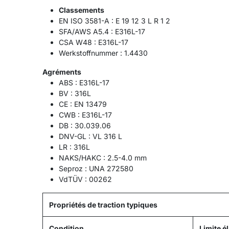
Classements
EN ISO 3581-A : E 19 12 3 L R 1 2
SFA/AWS A5.4 : E316L-17
CSA W48 : E316L-17
Werkstoffnummer : 1.4430
Agréments
ABS : E316L-17
BV : 316L
CE : EN 13479
CWB : E316L-17
DB : 30.039.06
DNV-GL : VL 316 L
LR : 316L
NAKS/HAKC : 2.5-4.0 mm
Seproz : UNA 272580
VdTÜV : 00262
Propriétés de traction typiques
Condition
Limite é