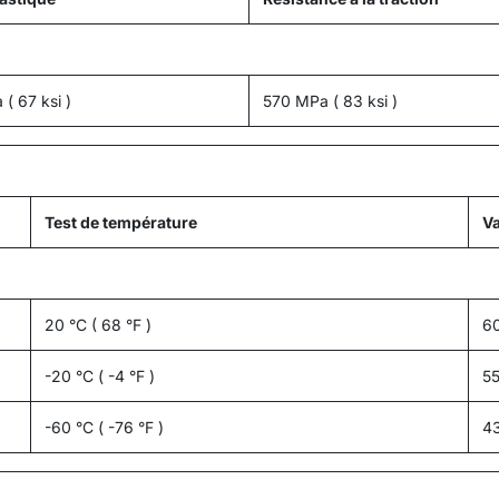
( 67 ksi )
570 MPa ( 83 ksi )
Test de température
Va
20 °C ( 68 °F )
60
-20 °C ( -4 °F )
55
-60 °C ( -76 °F )
43