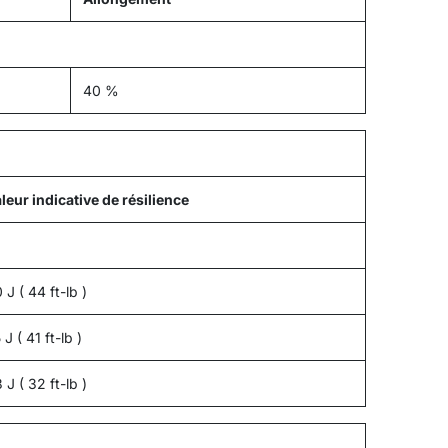
40 %
leur indicative de résilience
 J ( 44 ft-lb )
 J ( 41 ft-lb )
 J ( 32 ft-lb )