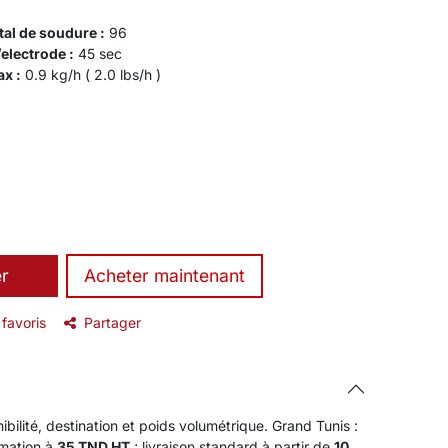
al de soudure :
96
lectrode :
45 sec
x :
0.9 kg/h ( 2.0 lbs/h )
er
​Acheter maintenant
 favoris
Partager
ibilité, destination et poids volumétrique. Grand Tunis :
rmation à
35 TND HT
; livraison standard à partir de
10