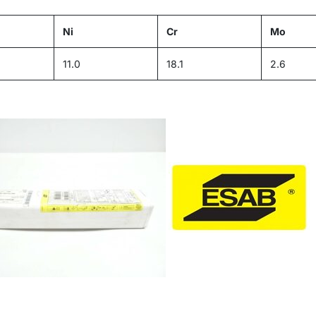
Ni
Cr
Mo
11.0
18.1
2.6