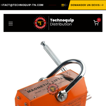
Se rendre au contenu
TACT@TECHNOQUIP-TN.COM
CATALOGUE INDUSTRIEL ·
PLUS
DEMANDER UN DEVIS
0