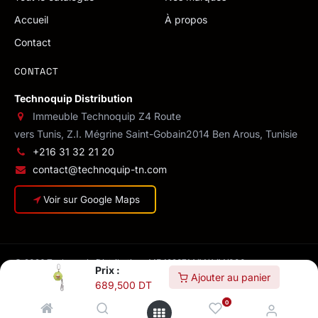
Accueil
À propos
Contact
CONTACT
Technoquip Distribution
Immeuble Technoquip Z4 Route
vers Tunis, Z.I. Mégrine Saint-Gobain
2014 Ben Arous, Tunisie
+216 31 32 21 20
contact@technoquip-tn.com
Voir sur Google Maps
© 2026 Technoquip Distribution · MF 1293714/M/A/M/000
Prix :
Confidentialité
·
CGV
·
Conditions de livraison
·
Mentions légales
Ajouter au panier
689,500
DT
0