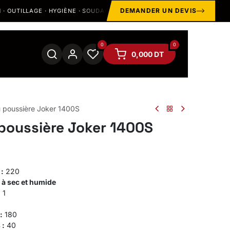
DEMANDER UN DEVIS
UTILLAGE · HYGIÈNE · SOUDAGE
STOCK & SHOWROOM À
MÉGR
0
0
0,000
DT
u poussière Joker 1400S
 poussière Joker 1400S
 :
220
e à sec et humide
:
1
:
180
 :
40