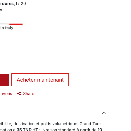
dures, l :
20
er
​Acheter maintenant
favoris
Share
ibilité, destination et poids volumétrique. Grand Tunis :
rmation à
35 TND HT
; livraison standard à partir de
10