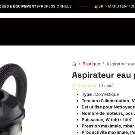
& ÉQUIPEMENTS
PROFESSIONNELS
EPI · MANUTENTION · O
os Marques
Catalogues PDF
Actualités
Recrutement
Boutique
Aspirateur ea
Aspirateur eau
(0 avis)
Type :
Domestique
Tension d'alimentation, V
Est utilisé pour Nettoyag
Nombre de moteurs, pcs 
Puissance, W (ch) :
1400
Pression maximale, mbar 
Productivité maximale, l/s